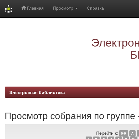
Главная
Просмотр
Справка
Skip
navigation
Электрон
Б
Электронная библиотека
Просмотр собрания по группе 
Перейти к:
0-9
A