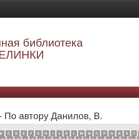
ная библиотека
ЕЛИНКИ
- По автору Данилов, В.
B
C
D
E
F
G
H
I
J
K
L
M
N
O
P
Q
R
S
T