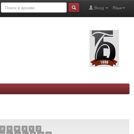
Вход
Язык
U
V
W
X
Y
Z