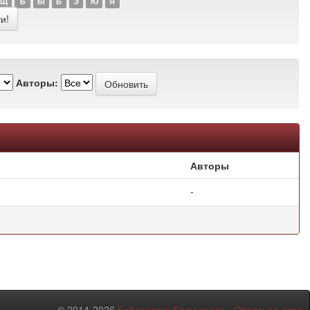
Щ
Ъ
Ы
Ь
Э
Ю
Я
Авторы:
Авторы
-
© 2014-2026
Библиотека Белинского
-
Обратная связь