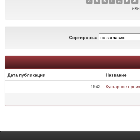
А
Б
В
Г
Д
Е
Ж
или
Сортировка:
Дата публикации
Название
1942
Кустарное произ