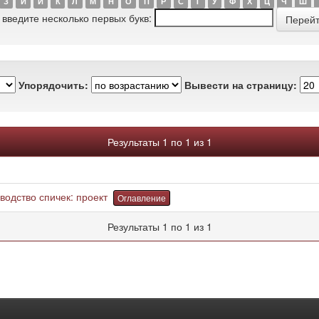
З
И
Й
К
Л
М
Н
О
П
Р
С
Т
У
Ф
Х
Ц
Ч
Ш
 введите несколько первых букв:
Упорядочить:
Вывести на страницу:
Результаты 1 по 1 из 1
водство спичек: проект
Оглавление
Результаты 1 по 1 из 1