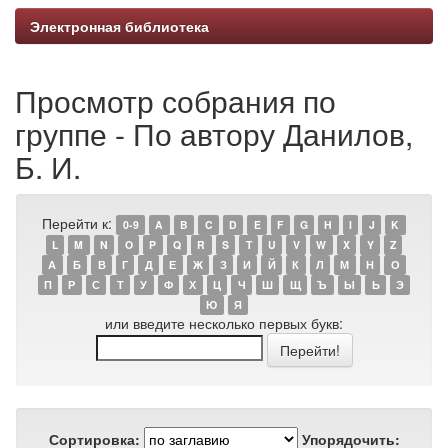
Электронная библиотека
Просмотр собрания по
группе - По автору Данилов,
Б. И.
Перейти к:
0-9
A
B
C
D
E
F
G
H
I
J
K
L
M
N
O
P
Q
R
S
T
U
V
W
X
Y
Z
А
Б
В
Г
Д
Е
Ж
З
И
Й
К
Л
М
Н
О
П
Р
С
Т
У
Ф
Х
Ц
Ч
Ш
Щ
Ъ
Ы
Ь
Э
Ю
Я
или введите несколько первых букв:
Сортировка:
Упорядочить: