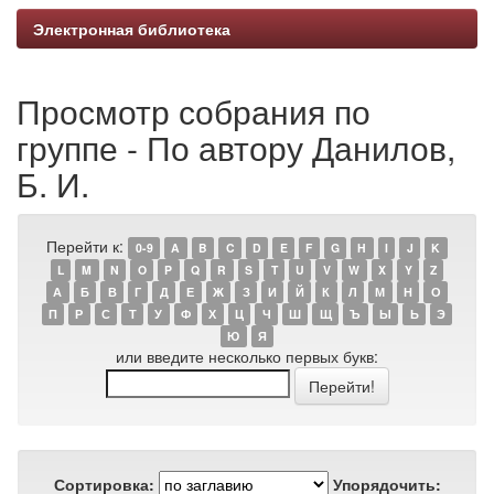
Электронная библиотека
Просмотр собрания по
группе - По автору Данилов,
Б. И.
Перейти к:
0-9
A
B
C
D
E
F
G
H
I
J
K
L
M
N
O
P
Q
R
S
T
U
V
W
X
Y
Z
А
Б
В
Г
Д
Е
Ж
З
И
Й
К
Л
М
Н
О
П
Р
С
Т
У
Ф
Х
Ц
Ч
Ш
Щ
Ъ
Ы
Ь
Э
Ю
Я
или введите несколько первых букв:
Сортировка:
Упорядочить: