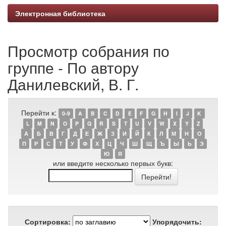
Электронная библиотека
Просмотр собрания по
группе - По автору
Данилевский, В. Г.
Перейти к:
0-9
A
B
C
D
E
F
G
H
I
J
K
L
M
N
O
P
Q
R
S
T
U
V
W
X
Y
Z
А
Б
В
Г
Д
Е
Ж
З
И
Й
К
Л
М
Н
О
П
Р
С
Т
У
Ф
Х
Ц
Ч
Ш
Щ
Ъ
Ы
Ь
Э
Ю
Я
или введите несколько первых букв:
Сортировка:
Упорядочить: