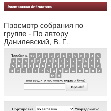
Электронная библиотека
Просмотр собрания по
группе - По автору
Данилевский, В. Г.
Перейти к:
0-9
A
B
C
D
E
F
G
H
I
J
K
L
M
N
O
P
Q
R
S
T
U
V
W
X
Y
Z
А
Б
В
Г
Д
Е
Ж
З
И
Й
К
Л
М
Н
О
П
Р
С
Т
У
Ф
Х
Ц
Ч
Ш
Щ
Ъ
Ы
Ь
Э
Ю
Я
или введите несколько первых букв:
Сортировка:
Упорядочить: