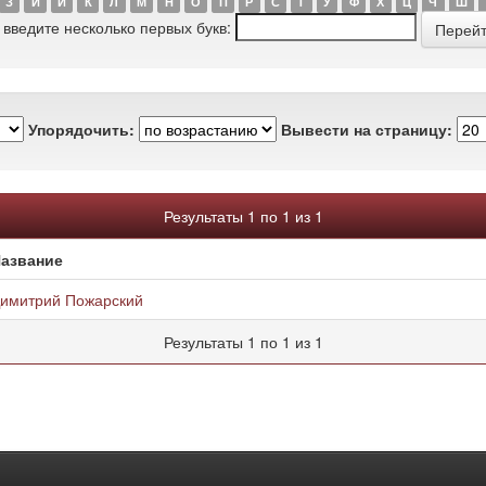
З
И
Й
К
Л
М
Н
О
П
Р
С
Т
У
Ф
Х
Ц
Ч
Ш
 введите несколько первых букв:
Упорядочить:
Вывести на страницу:
Результаты 1 по 1 из 1
азвание
имитрий Пожарский
Результаты 1 по 1 из 1