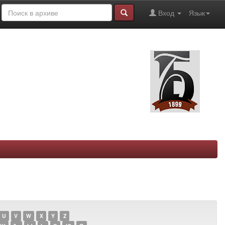
Вход
Язык
U
V
W
X
Y
Z