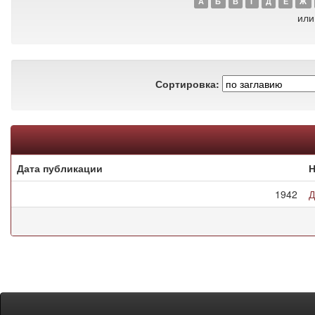
А
Б
В
Г
Д
Е
Ж
или
Сортировка:
Дата публикации
Н
1942
Д