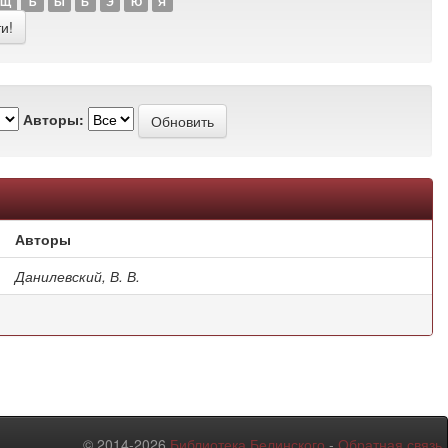
Щ
Ъ
Ы
Ь
Э
Ю
Я
Авторы:
Авторы
Данилевский, В. В.
© 2014-2026
Библиотека Белинского
-
Обратная связь