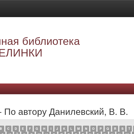
ная библиотека
ЕЛИНКИ
 По автору Данилевский, В. В.
B
C
D
E
F
G
H
I
J
K
L
M
N
O
P
Q
R
S
T