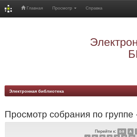
Главная
Просмотр
Справка
Skip
navigation
Электрон
Б
Электронная библиотека
Просмотр собрания по группе -
Перейти к:
0-9
A