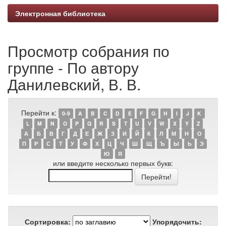
Электронная библиотека
Просмотр собрания по
группе - По автору
Данилевский, В. В.
Перейти к:
0-9
A
B
C
D
E
F
G
H
I
J
K
L
M
N
O
P
Q
R
S
T
U
V
W
X
Y
Z
А
Б
В
Г
Д
Е
Ж
З
И
Й
К
Л
М
Н
О
П
Р
С
Т
У
Ф
Х
Ц
Ч
Ш
Щ
Ъ
Ы
Ь
Э
Ю
Я
или введите несколько первых букв:
Сортировка:
Упорядочить: