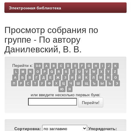
Электронная библиотека
Просмотр собрания по
группе - По автору
Данилевский, В. В.
Перейти к:
0-9
A
B
C
D
E
F
G
H
I
J
K
L
M
N
O
P
Q
R
S
T
U
V
W
X
Y
Z
А
Б
В
Г
Д
Е
Ж
З
И
Й
К
Л
М
Н
О
П
Р
С
Т
У
Ф
Х
Ц
Ч
Ш
Щ
Ъ
Ы
Ь
Э
Ю
Я
или введите несколько первых букв:
Сортировка:
Упорядочить: