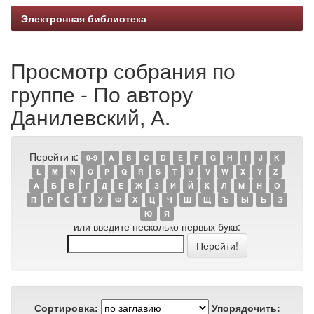
Электронная библиотека
Просмотр собрания по
группе - По автору
Данилевский, А.
Перейти к:
0-9
A
B
C
D
E
F
G
H
I
J
K
L
M
N
O
P
Q
R
S
T
U
V
W
X
Y
Z
А
Б
В
Г
Д
Е
Ж
З
И
Й
К
Л
М
Н
О
П
Р
С
Т
У
Ф
Х
Ц
Ч
Ш
Щ
Ъ
Ы
Ь
Э
Ю
Я
или введите несколько первых букв:
Сортировка:
Упорядочить: