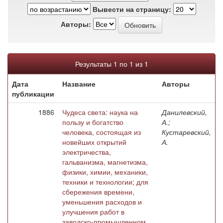
Вывести на страницу:
Авторы:
Результаты 1 по 1 из 1
Дата
Название
Авторы
публикации
1886
Чудеса света: наука на
Данилевский,
пользу и богатство
А.;
человека, состоящая из
Кустаревский,
новейших открытий
А.
электричества,
гальванизма, магнетизма,
физики, химии, механики,
техники и технологии; для
сбережения времени,
уменьшения расходов и
улучшения работ в
заводско-промышленном,