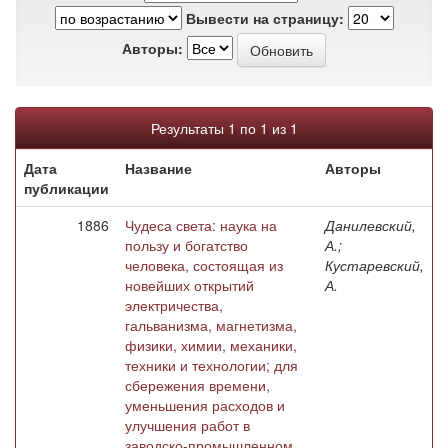
Вывести на страницу:
Авторы:
Результаты 1 по 1 из 1
Дата
Название
Авторы
публикации
1886
Чудеса света: наука на
Данилевский,
пользу и богатство
А.;
человека, состоящая из
Кустаревский,
новейших открытий
А.
электричества,
гальванизма, магнетизма,
физики, химии, механики,
техники и технологии; для
сбережения времени,
уменьшения расходов и
улучшения работ в
заводско-промышленном,