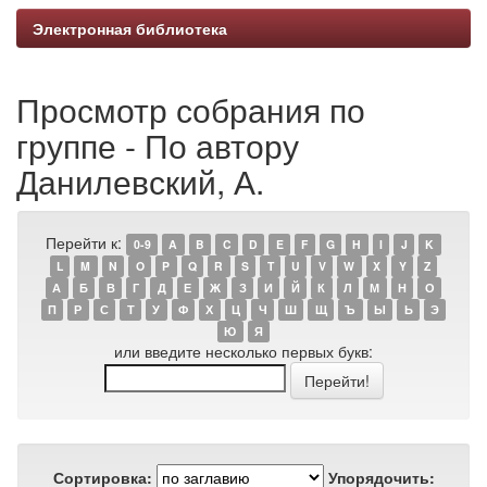
Электронная библиотека
Просмотр собрания по
группе - По автору
Данилевский, А.
Перейти к:
0-9
A
B
C
D
E
F
G
H
I
J
K
L
M
N
O
P
Q
R
S
T
U
V
W
X
Y
Z
А
Б
В
Г
Д
Е
Ж
З
И
Й
К
Л
М
Н
О
П
Р
С
Т
У
Ф
Х
Ц
Ч
Ш
Щ
Ъ
Ы
Ь
Э
Ю
Я
или введите несколько первых букв:
Сортировка:
Упорядочить: