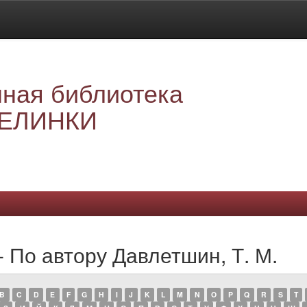
ная библиотека
ЕЛИНКИ
- По автору Давлетшин, Т. М.
B
C
D
E
F
G
H
I
J
K
L
M
N
O
P
Q
R
S
T