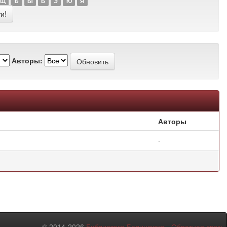
Щ
Ъ
Ы
Ь
Э
Ю
Я
Авторы:
Авторы
-
© 2014-2026
Библиотека Белинского
-
Обратная связь