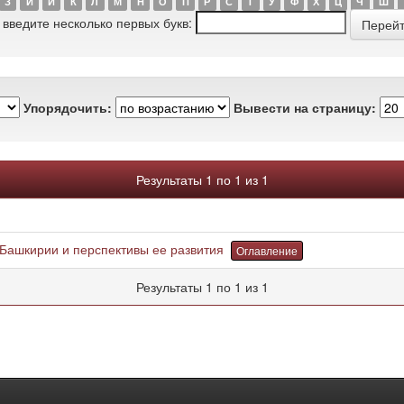
З
И
Й
К
Л
М
Н
О
П
Р
С
Т
У
Ф
Х
Ц
Ч
Ш
 введите несколько первых букв:
Упорядочить:
Вывести на страницу:
Результаты 1 по 1 из 1
ашкирии и перспективы ее развития
Оглавление
Результаты 1 по 1 из 1