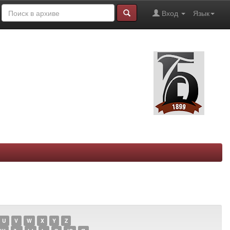
Вход
Язык
U
V
W
X
Y
Z