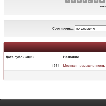
А
Б
В
Г
Д
Е
Ж
или
Сортировка:
Дата публикации
Название
1934
Местная промышленность Б