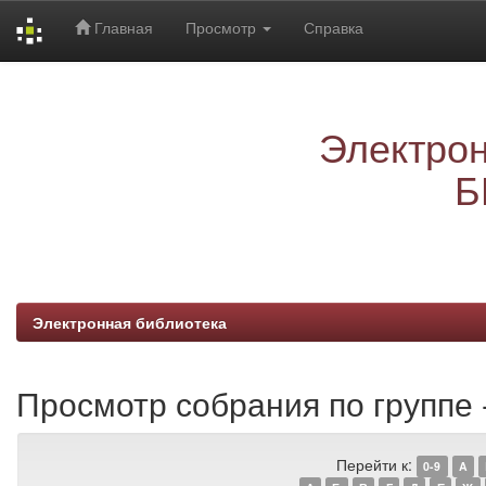
Главная
Просмотр
Справка
Skip
navigation
Электрон
Б
Электронная библиотека
Просмотр собрания по группе 
Перейти к:
0-9
A