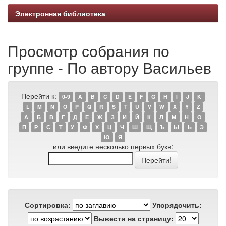
Электронная библиотека
Просмотр собрания по
группе - По автору Васильев
Перейти к:
0-9
A
B
C
D
E
F
G
H
I
J
K
L
M
N
O
P
Q
R
S
T
U
V
W
X
Y
Z
А
Б
В
Г
Д
Е
Ж
З
И
Й
К
Л
М
Н
О
П
Р
С
Т
У
Ф
Х
Ц
Ч
Ш
Щ
Ъ
Ы
Ь
Э
Ю
Я
или введите несколько первых букв:
Сортировка:
Упорядочить:
Вывести на страницу: