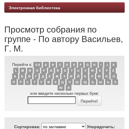
Электронная библиотека
Просмотр собрания по
группе - По автору Васильев,
Г. М.
Перейти к:
0-9
A
B
C
D
E
F
G
H
I
J
K
L
M
N
O
P
Q
R
S
T
U
V
W
X
Y
Z
А
Б
В
Г
Д
Е
Ж
З
И
Й
К
Л
М
Н
О
П
Р
С
Т
У
Ф
Х
Ц
Ч
Ш
Щ
Ъ
Ы
Ь
Э
Ю
Я
или введите несколько первых букв:
Сортировка:
Упорядочить: