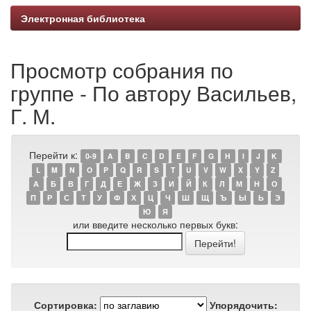
Электронная библиотека
Просмотр собрания по
группе - По автору Васильев,
Г. М.
Перейти к:
0-9
A
B
C
D
E
F
G
H
I
J
K
L
M
N
O
P
Q
R
S
T
U
V
W
X
Y
Z
А
Б
В
Г
Д
Е
Ж
З
И
Й
К
Л
М
Н
О
П
Р
С
Т
У
Ф
Х
Ц
Ч
Ш
Щ
Ъ
Ы
Ь
Э
Ю
Я
или введите несколько первых букв:
Сортировка:
Упорядочить: