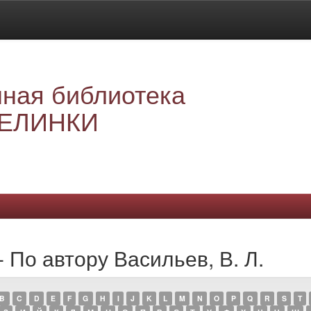
ная библиотека
ЕЛИНКИ
 По автору Васильев, В. Л.
B
C
D
E
F
G
H
I
J
K
L
M
N
O
P
Q
R
S
T