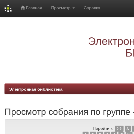
Главная
Просмотр
Справка
Skip
navigation
Электрон
Б
Электронная библиотека
Просмотр собрания по группе -
Перейти к:
0-9
A