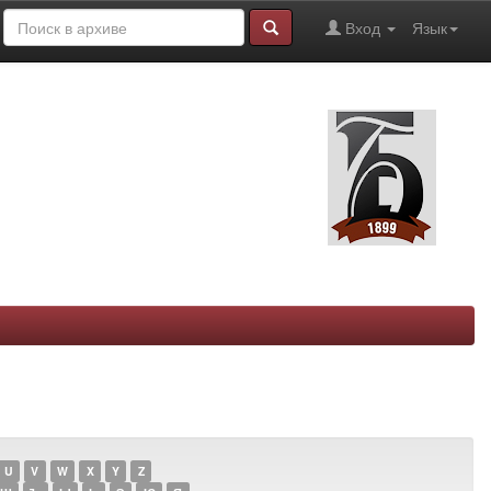
Вход
Язык
U
V
W
X
Y
Z