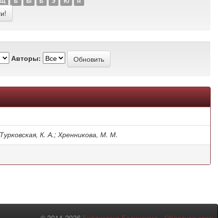
Щ
Ъ
Ы
Ь
Э
Ю
Я
Авторы:
 Турковская, К. А.; Хренникова, М. М.
© 2014-2026
Библиотека Белинского
-
Обратная связь