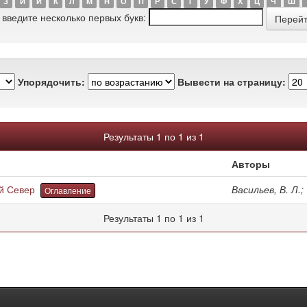
З
И
Й
К
Л
М
Н
О
П
Р
С
Т
У
Ф
Х
Ц
Ч
Ш
 введите несколько первых букв:
Упорядочить:
Вывести на страницу:
Результаты 1 по 1 из 1
Авторы
й Север
Васильев, В. Л.;
Оглавление
Результаты 1 по 1 из 1