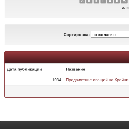
А
Б
В
Г
Д
Е
Ж
или
Сортировка:
Дата публикации
Название
1934
Продвижение овощей на Крайни