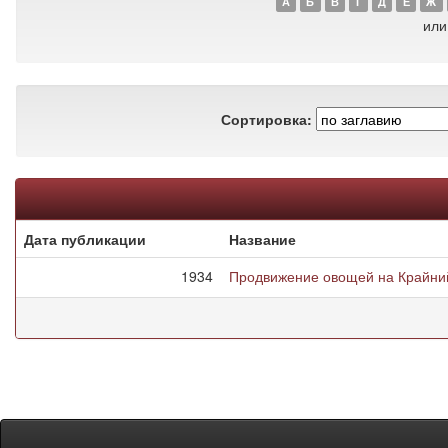
А
Б
В
Г
Д
Е
Ж
или
Сортировка:
Дата публикации
Название
1934
Продвижение овощей на Крайни