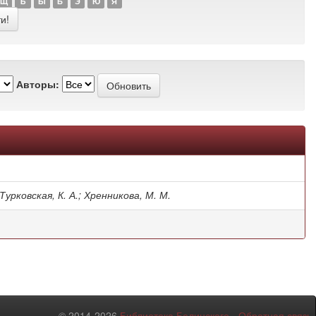
Щ
Ъ
Ы
Ь
Э
Ю
Я
Авторы:
 Турковская, К. А.; Хренникова, М. М.
© 2014-2026
Библиотека Белинского
-
Обратная связь