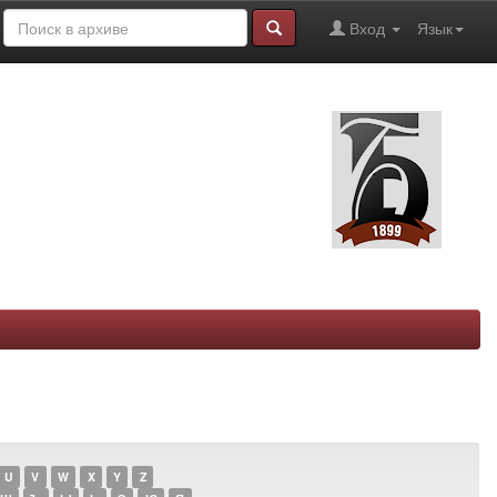
Вход
Язык
U
V
W
X
Y
Z