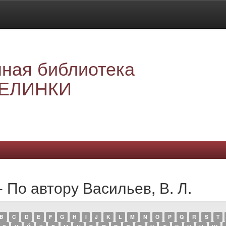
ная библиотека
ЕЛИНКИ
 По автору Васильев, В. Л.
B
C
D
E
F
G
H
I
J
K
L
M
N
O
P
Q
R
S
T