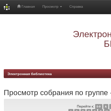
Главная
Просмотр
Справка
Skip
navigation
Электрон
Б
Электронная библиотека
Просмотр собрания по группе -
Перейти к:
0-9
A