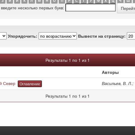
З
И
Й
К
Л
М
Н
О
П
Р
С
Т
У
Ф
Х
Ц
Ч
Ш
 введите несколько первых букв:
Упорядочить:
Вывести на страницу:
Результаты 1 по 1 из 1
Авторы
й Север
Васильев, В. Л.;
Оглавление
Результаты 1 по 1 из 1