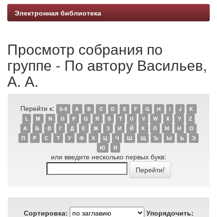
Электронная библиотека
Просмотр собрания по
группе - По автору Васильев,
А. А.
Перейти к:
0-9
A
B
C
D
E
F
G
H
I
J
K
L
M
N
O
P
Q
R
S
T
U
V
W
X
Y
Z
А
Б
В
Г
Д
Е
Ж
З
И
Й
К
Л
М
Н
О
П
Р
С
Т
У
Ф
Х
Ц
Ч
Ш
Щ
Ъ
Ы
Ь
Э
Ю
Я
или введите несколько первых букв:
Сортировка:
Упорядочить: