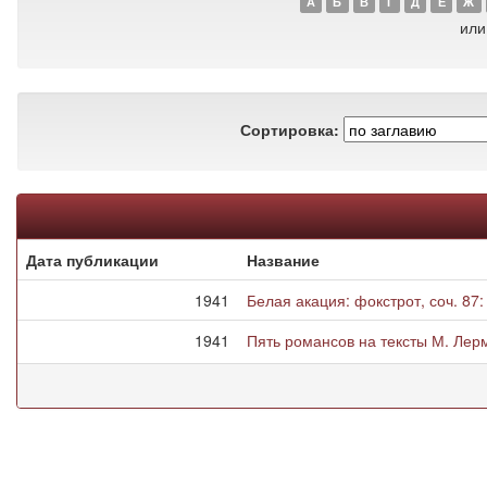
А
Б
В
Г
Д
Е
Ж
или
Сортировка:
Дата публикации
Название
1941
Белая акация: фокстрот, соч. 87
1941
Пять романсов на тексты М. Лерм