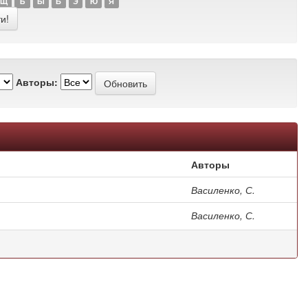
Щ
Ъ
Ы
Ь
Э
Ю
Я
Авторы:
Авторы
Василенко, С.
Василенко, С.