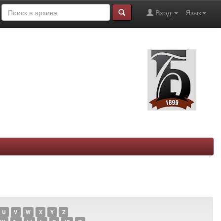
Вход
Язык
U
V
W
X
Y
Z