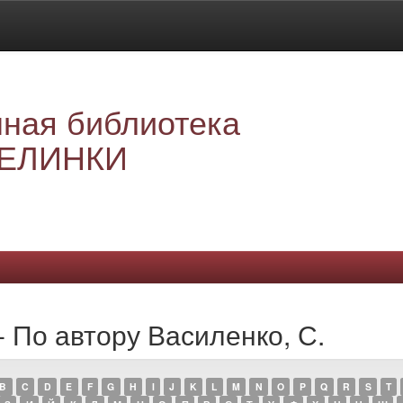
ная библиотека
ЕЛИНКИ
- По автору Василенко, С.
B
C
D
E
F
G
H
I
J
K
L
M
N
O
P
Q
R
S
T