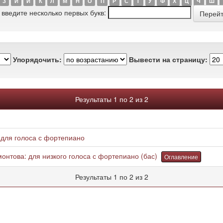
З
И
Й
К
Л
М
Н
О
П
Р
С
Т
У
Ф
Х
Ц
Ч
Ш
 введите несколько первых букв:
Упорядочить:
Вывести на страницу:
Результаты 1 по 2 из 2
: для голоса с фортепиано
онтова: для низкого голоса с фортепиано (бас)
Оглавление
Результаты 1 по 2 из 2