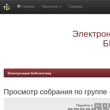
Главная
Просмотр
Справка
Skip
navigation
Электрон
Б
Электронная библиотека
Просмотр собрания по группе 
Перейти к:
0-9
A