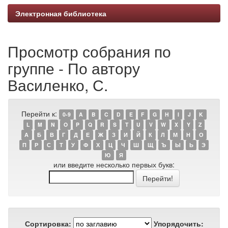
Электронная библиотека
Просмотр собрания по
группе - По автору
Василенко, С.
Перейти к:
0-9
A
B
C
D
E
F
G
H
I
J
K
L
M
N
O
P
Q
R
S
T
U
V
W
X
Y
Z
А
Б
В
Г
Д
Е
Ж
З
И
Й
К
Л
М
Н
О
П
Р
С
Т
У
Ф
Х
Ц
Ч
Ш
Щ
Ъ
Ы
Ь
Э
Ю
Я
или введите несколько первых букв:
Сортировка:
Упорядочить: