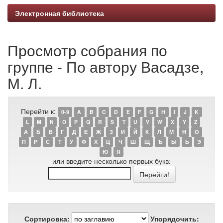
Электронная библиотека
Просмотр собрания по
группе - По автору Васадзе,
М. Л.
Перейти к:
0-9
A
B
C
D
E
F
G
H
I
J
K
L
M
N
O
P
Q
R
S
T
U
V
W
X
Y
Z
А
Б
В
Г
Д
Е
Ж
З
И
Й
К
Л
М
Н
О
П
Р
С
Т
У
Ф
Х
Ц
Ч
Ш
Щ
Ъ
Ы
Ь
Э
Ю
Я
или введите несколько первых букв:
Сортировка:
Упорядочить: