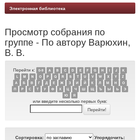
Электронная библиотека
Просмотр собрания по
группе - По автору Варюхин,
В. В.
Перейти к:
0-9
A
B
C
D
E
F
G
H
I
J
K
L
M
N
O
P
Q
R
S
T
U
V
W
X
Y
Z
А
Б
В
Г
Д
Е
Ж
З
И
Й
К
Л
М
Н
О
П
Р
С
Т
У
Ф
Х
Ц
Ч
Ш
Щ
Ъ
Ы
Ь
Э
Ю
Я
или введите несколько первых букв:
Сортировка:
Упорядочить: