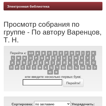
Электронная библиотека
Просмотр собрания по
группе - По автору Варенцов,
Т. Н.
Перейти к:
0-9
A
B
C
D
E
F
G
H
I
J
K
L
M
N
O
P
Q
R
S
T
U
V
W
X
Y
Z
А
Б
В
Г
Д
Е
Ж
З
И
Й
К
Л
М
Н
О
П
Р
С
Т
У
Ф
Х
Ц
Ч
Ш
Щ
Ъ
Ы
Ь
Э
Ю
Я
или введите несколько первых букв:
Сортировка:
Упорядочить: