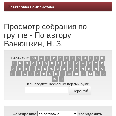
Электронная библиотека
Просмотр собрания по
группе - По автору
Ванюшкин, Н. З.
Перейти к:
0-9
A
B
C
D
E
F
G
H
I
J
K
L
M
N
O
P
Q
R
S
T
U
V
W
X
Y
Z
А
Б
В
Г
Д
Е
Ж
З
И
Й
К
Л
М
Н
О
П
Р
С
Т
У
Ф
Х
Ц
Ч
Ш
Щ
Ъ
Ы
Ь
Э
Ю
Я
или введите несколько первых букв:
Сортировка:
Упорядочить: