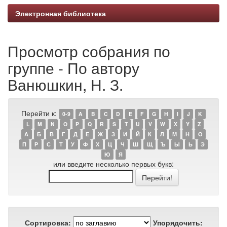
Электронная библиотека
Просмотр собрания по
группе - По автору
Ванюшкин, Н. З.
Перейти к:
0-9
A
B
C
D
E
F
G
H
I
J
K
L
M
N
O
P
Q
R
S
T
U
V
W
X
Y
Z
А
Б
В
Г
Д
Е
Ж
З
И
Й
К
Л
М
Н
О
П
Р
С
Т
У
Ф
Х
Ц
Ч
Ш
Щ
Ъ
Ы
Ь
Э
Ю
Я
или введите несколько первых букв:
Сортировка:
Упорядочить: