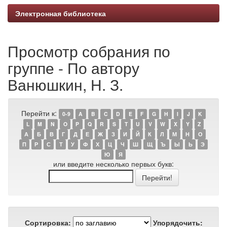
Электронная библиотека
Просмотр собрания по
группе - По автору
Ванюшкин, Н. З.
Перейти к:
0-9
A
B
C
D
E
F
G
H
I
J
K
L
M
N
O
P
Q
R
S
T
U
V
W
X
Y
Z
А
Б
В
Г
Д
Е
Ж
З
И
Й
К
Л
М
Н
О
П
Р
С
Т
У
Ф
Х
Ц
Ч
Ш
Щ
Ъ
Ы
Ь
Э
Ю
Я
или введите несколько первых букв:
Сортировка:
Упорядочить: