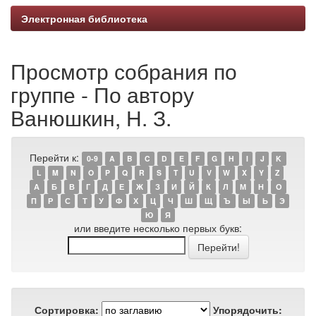
Электронная библиотека
Просмотр собрания по
группе - По автору
Ванюшкин, Н. З.
Перейти к:
0-9
A
B
C
D
E
F
G
H
I
J
K
L
M
N
O
P
Q
R
S
T
U
V
W
X
Y
Z
А
Б
В
Г
Д
Е
Ж
З
И
Й
К
Л
М
Н
О
П
Р
С
Т
У
Ф
Х
Ц
Ч
Ш
Щ
Ъ
Ы
Ь
Э
Ю
Я
или введите несколько первых букв:
Сортировка:
Упорядочить: