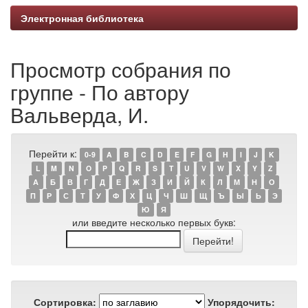
Электронная библиотека
Просмотр собрания по
группе - По автору
Вальверда, И.
Перейти к:
0-9
A
B
C
D
E
F
G
H
I
J
K
L
M
N
O
P
Q
R
S
T
U
V
W
X
Y
Z
А
Б
В
Г
Д
Е
Ж
З
И
Й
К
Л
М
Н
О
П
Р
С
Т
У
Ф
Х
Ц
Ч
Ш
Щ
Ъ
Ы
Ь
Э
Ю
Я
или введите несколько первых букв:
Сортировка:
Упорядочить: