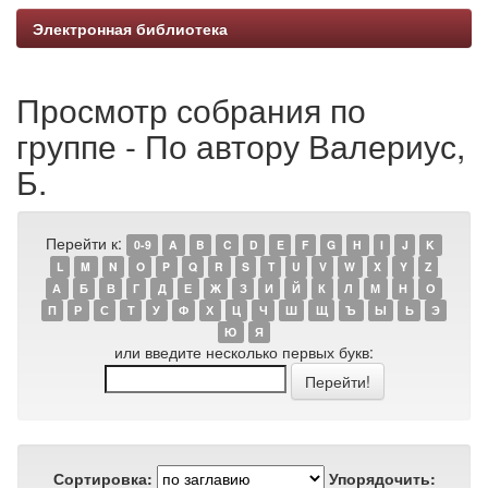
Электронная библиотека
Просмотр собрания по
группе - По автору Валериус,
Б.
Перейти к:
0-9
A
B
C
D
E
F
G
H
I
J
K
L
M
N
O
P
Q
R
S
T
U
V
W
X
Y
Z
А
Б
В
Г
Д
Е
Ж
З
И
Й
К
Л
М
Н
О
П
Р
С
Т
У
Ф
Х
Ц
Ч
Ш
Щ
Ъ
Ы
Ь
Э
Ю
Я
или введите несколько первых букв:
Сортировка:
Упорядочить: