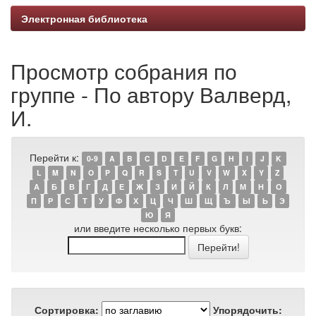
Электронная библиотека
Просмотр собрания по
группе - По автору Валверд,
И.
Перейти к:
0-9
A
B
C
D
E
F
G
H
I
J
K
L
M
N
O
P
Q
R
S
T
U
V
W
X
Y
Z
А
Б
В
Г
Д
Е
Ж
З
И
Й
К
Л
М
Н
О
П
Р
С
Т
У
Ф
Х
Ц
Ч
Ш
Щ
Ъ
Ы
Ь
Э
Ю
Я
или введите несколько первых букв:
Сортировка:
Упорядочить: