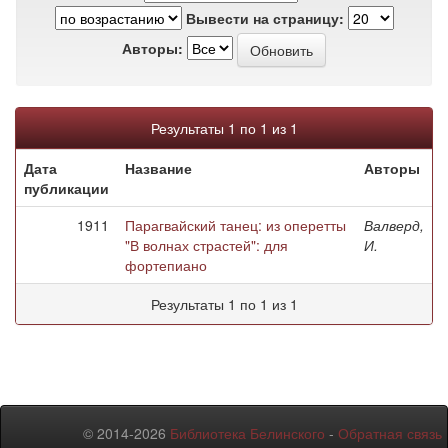
Вывести на страницу:
Авторы:
Результаты 1 по 1 из 1
Дата
Название
Авторы
публикации
1911
Парагвайский танец: из оперетты
Валверд,
"В волнах страстей": для
И.
фортепиано
Результаты 1 по 1 из 1
© 2014-2026
Библиотека Белинского
-
Обратная связь