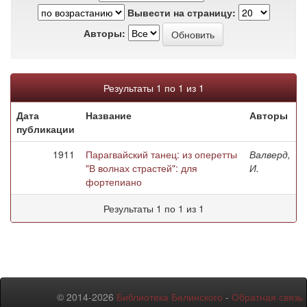
Вывести на страницу:
Авторы:
Результаты 1 по 1 из 1
Дата
Название
Авторы
публикации
1911
Парагвайский танец: из оперетты
Валверд,
"В волнах страстей": для
И.
фортепиано
Результаты 1 по 1 из 1
© 2014-2026
Библиотека Белинского
-
Обратная связь