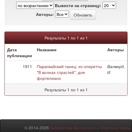
Вывести на страницу:
Авторы:
Результаты 1 по 1 из 1
Дата
Название
Авторы
публикации
1911
Парагвайский танец: из оперетты
Валверд,
"В волнах страстей": для
И.
фортепиано
Результаты 1 по 1 из 1
© 2014-2026
Библиотека Белинского
-
Обратная связь