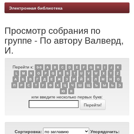
Электронная библиотека
Просмотр собрания по
группе - По автору Валверд,
И.
Перейти к:
0-9
A
B
C
D
E
F
G
H
I
J
K
L
M
N
O
P
Q
R
S
T
U
V
W
X
Y
Z
А
Б
В
Г
Д
Е
Ж
З
И
Й
К
Л
М
Н
О
П
Р
С
Т
У
Ф
Х
Ц
Ч
Ш
Щ
Ъ
Ы
Ь
Э
Ю
Я
или введите несколько первых букв:
Сортировка:
Упорядочить: