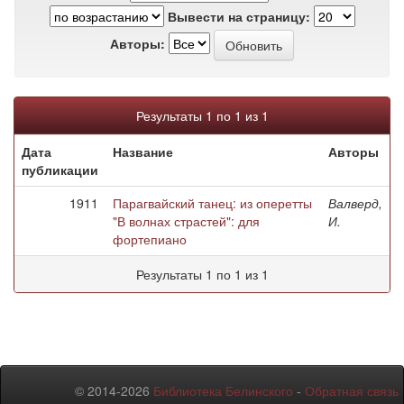
Вывести на страницу:
Авторы:
Результаты 1 по 1 из 1
Дата
Название
Авторы
публикации
1911
Парагвайский танец: из оперетты
Валверд,
"В волнах страстей": для
И.
фортепиано
Результаты 1 по 1 из 1
© 2014-2026
Библиотека Белинского
-
Обратная связь