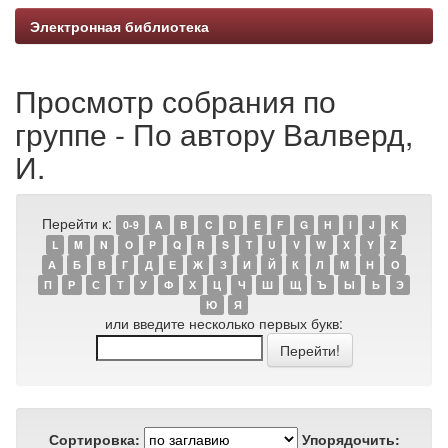
Электронная библиотека
Просмотр собрания по
группе - По автору Валверд,
И.
Перейти к:
0-9
A
B
C
D
E
F
G
H
I
J
K
L
M
N
O
P
Q
R
S
T
U
V
W
X
Y
Z
А
Б
В
Г
Д
Е
Ж
З
И
Й
К
Л
М
Н
О
П
Р
С
Т
У
Ф
Х
Ц
Ч
Ш
Щ
Ъ
Ы
Ь
Э
Ю
Я
или введите несколько первых букв:
Сортировка:
Упорядочить: