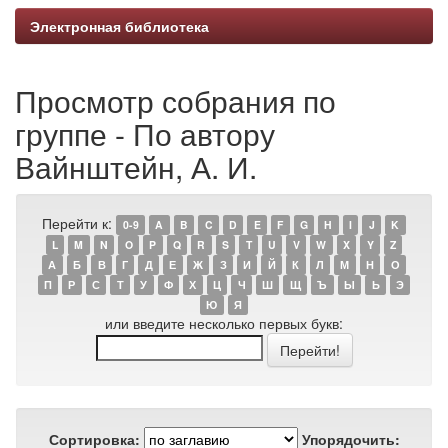
Электронная библиотека
Просмотр собрания по
группе - По автору
Вайнштейн, А. И.
Перейти к:
0-9
A
B
C
D
E
F
G
H
I
J
K
L
M
N
O
P
Q
R
S
T
U
V
W
X
Y
Z
А
Б
В
Г
Д
Е
Ж
З
И
Й
К
Л
М
Н
О
П
Р
С
Т
У
Ф
Х
Ц
Ч
Ш
Щ
Ъ
Ы
Ь
Э
Ю
Я
или введите несколько первых букв:
Сортировка:
Упорядочить: