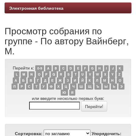
Электронная библиотека
Просмотр собрания по
группе - По автору Вайнберг,
М.
Перейти к:
0-9
A
B
C
D
E
F
G
H
I
J
K
L
M
N
O
P
Q
R
S
T
U
V
W
X
Y
Z
А
Б
В
Г
Д
Е
Ж
З
И
Й
К
Л
М
Н
О
П
Р
С
Т
У
Ф
Х
Ц
Ч
Ш
Щ
Ъ
Ы
Ь
Э
Ю
Я
или введите несколько первых букв:
Сортировка:
Упорядочить: