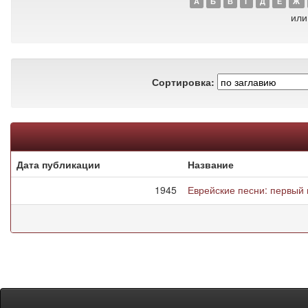
А
Б
В
Г
Д
Е
Ж
или
Сортировка:
Дата публикации
Название
1945
Еврейские песни: первый 