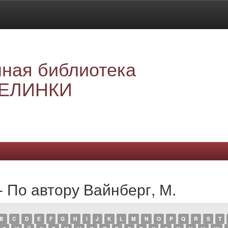
ная библиотека
ЕЛИНКИ
- По автору Вайнберг, М.
B
C
D
E
F
G
H
I
J
K
L
M
N
O
P
Q
R
S
T