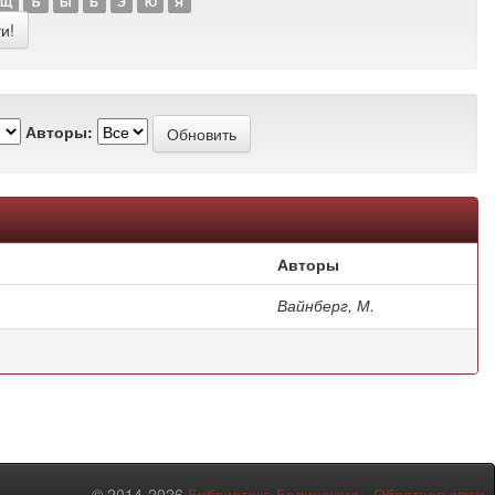
Щ
Ъ
Ы
Ь
Э
Ю
Я
Авторы:
Авторы
Вайнберг, М.
© 2014-2026
Библиотека Белинского
-
Обратная связь