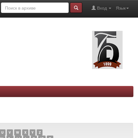
Вход
Язык
U
V
W
X
Y
Z