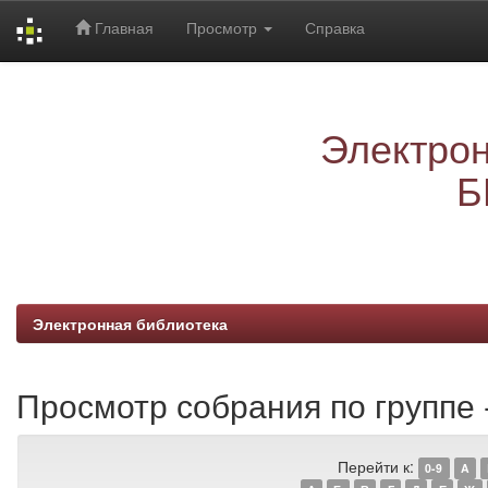
Главная
Просмотр
Справка
Skip
navigation
Электрон
Б
Электронная библиотека
Просмотр собрания по группе 
Перейти к:
0-9
A