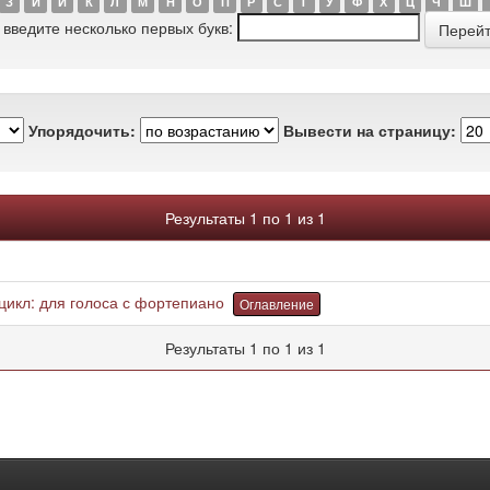
З
И
Й
К
Л
М
Н
О
П
Р
С
Т
У
Ф
Х
Ц
Ч
Ш
 введите несколько первых букв:
Упорядочить:
Вывести на страницу:
Результаты 1 по 1 из 1
цикл: для голоса с фортепиано
Оглавление
Результаты 1 по 1 из 1