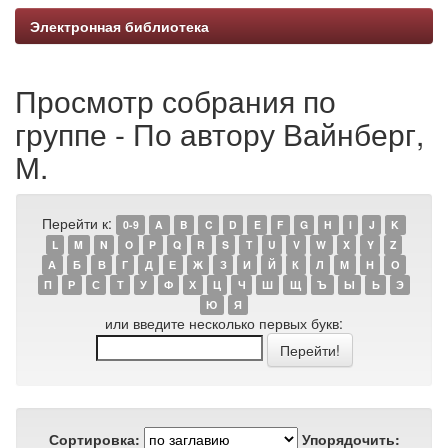
Электронная библиотека
Просмотр собрания по
группе - По автору Вайнберг,
М.
Перейти к:
0-9
A
B
C
D
E
F
G
H
I
J
K
L
M
N
O
P
Q
R
S
T
U
V
W
X
Y
Z
А
Б
В
Г
Д
Е
Ж
З
И
Й
К
Л
М
Н
О
П
Р
С
Т
У
Ф
Х
Ц
Ч
Ш
Щ
Ъ
Ы
Ь
Э
Ю
Я
или введите несколько первых букв:
Сортировка:
Упорядочить: