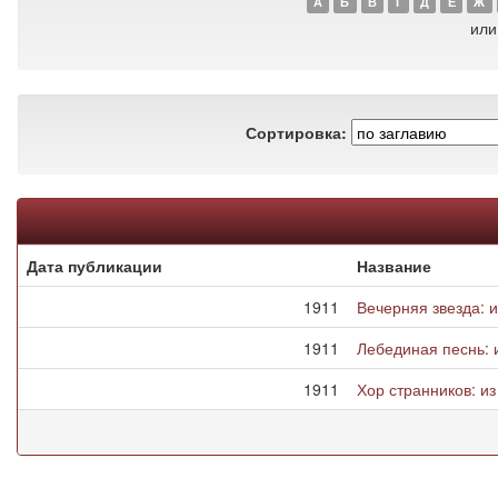
А
Б
В
Г
Д
Е
Ж
или
Сортировка:
Дата публикации
Название
1911
Вечерняя звезда: и
1911
Лебединая песнь: 
1911
Хор странников: и