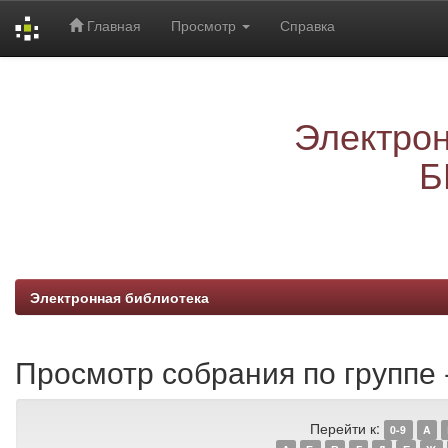
Главная
Просмотр
Справка
Skip
navigation
Электрон
Б
Электронная библиотека
Просмотр собрания по группе -
Перейти к:
0-9
A