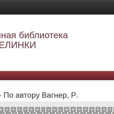
ная библиотека
ЕЛИНКИ
 По автору Вагнер, Р.
B
C
D
E
F
G
H
I
J
K
L
M
N
O
P
Q
R
S
T