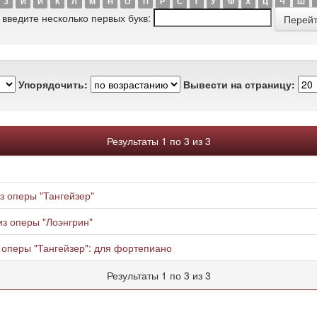
З
И
Й
К
Л
М
Н
О
П
Р
С
Т
У
Ф
Х
Ц
Ч
Ш
 введите несколько первых букв:
Упорядочить:
Вывести на страницу:
Результаты 1 по 3 из 3
з оперы "Тангейзер"
из оперы "Лоэнгрин"
з оперы "Тангейзер": для фортепиано
Результаты 1 по 3 из 3