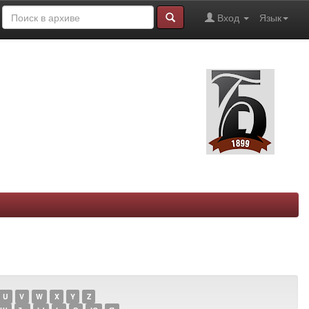
Вход
Язык
U
V
W
X
Y
Z