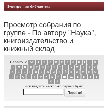
Электронная библиотека
Просмотр собрания по
группе - По автору "Наука",
книгоиздательство и
книжный склад
Перейти к:
0-9
A
B
C
D
E
F
G
H
I
J
K
L
M
N
O
P
Q
R
S
T
U
V
W
X
Y
Z
А
Б
В
Г
Д
Е
Ж
З
И
Й
К
Л
М
Н
О
П
Р
С
Т
У
Ф
Х
Ц
Ч
Ш
Щ
Ъ
Ы
Ь
Э
Ю
Я
или введите несколько первых букв: