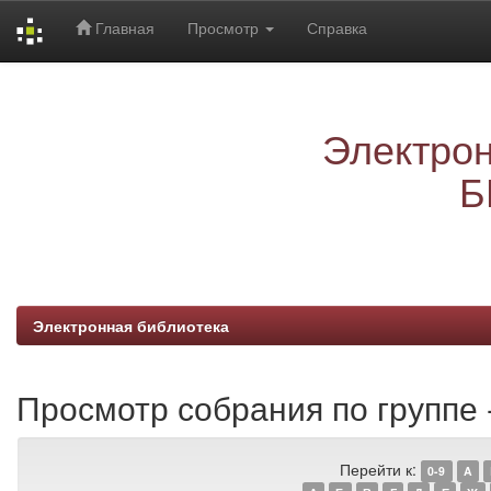
Главная
Просмотр
Справка
Skip
navigation
Электрон
Б
Электронная библиотека
Просмотр собрания по группе 
Перейти к:
0-9
A