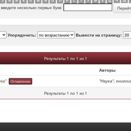
З
И
Й
К
Л
М
Н
О
П
Р
С
Т
У
Ф
Х
Ц
Ч
Ш
 введите несколько первых букв:
Упорядочить:
Вывести на страницу:
Результаты 1 по 1 из 1
Авторы
ука"
"Наука", книго
Оглавление
Результаты 1 по 1 из 1