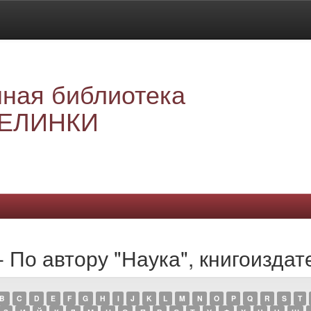
ная библиотека
ЕЛИНКИ
- По автору "Наука", книгоизда
B
C
D
E
F
G
H
I
J
K
L
M
N
O
P
Q
R
S
T