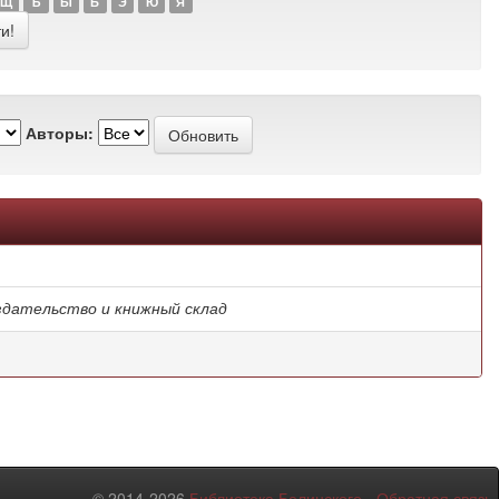
Щ
Ъ
Ы
Ь
Э
Ю
Я
Авторы:
издательство и книжный склад
© 2014-2026
Библиотека Белинского
-
Обратная связь