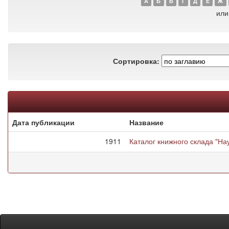
А
Б
В
Г
Д
Е
Ж
или
Сортировка:
Дата публикации
Название
1911
Каталог книжного склада "На