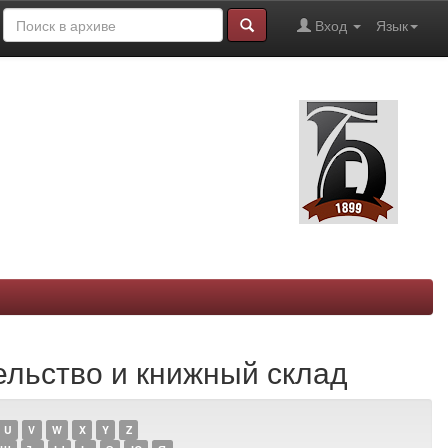
Вход
Язык
тельство и книжный склад
U
V
W
X
Y
Z