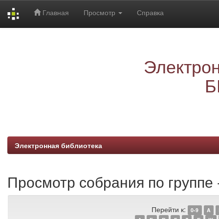
Главная
Просмотр
Справка
Skip
navigation
Электрон
Б
Электронная библиотека
Просмотр собрания по группе -
Перейти к:
0-9
A