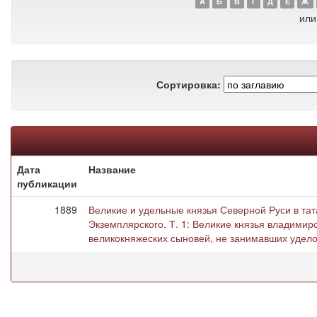
А
Б
В
Г
Д
Е
Ж
или
Сортировка:
Дата
Название
публикации
1889
Великие и удельные князья Северной Руси в тат
Экземплярского. Т. 1: Великие князья владими
великокняжеских сыновей, не занимавших удело