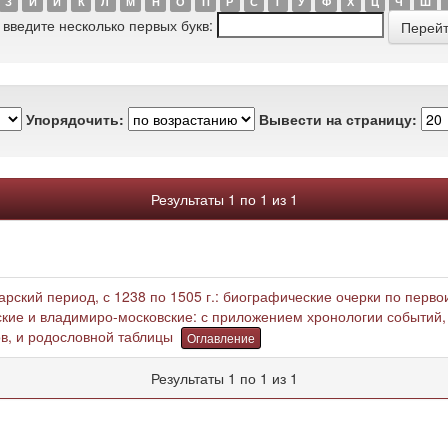
З
И
Й
К
Л
М
Н
О
П
Р
С
Т
У
Ф
Х
Ц
Ч
Ш
 введите несколько первых букв:
Упорядочить:
Вывести на страницу:
Результаты 1 по 1 из 1
арский период, с 1238 по 1505 г.: биографические очерки по перв
рские и владимиро-московские: с приложением хронологии событий
в, и родословной таблицы
Оглавление
Результаты 1 по 1 из 1