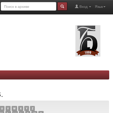
Вход
Язык
.
U
V
W
X
Y
Z