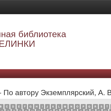
ная библиотека
ЕЛИНКИ
 По автору Экземплярский, А. В
B
C
D
E
F
G
H
I
J
K
L
M
N
O
P
Q
R
S
T