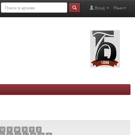
Вход
Язык
U
V
W
X
Y
Z