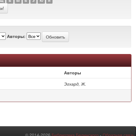
Щ
Ъ
Ы
Ь
Э
Ю
Я
Авторы:
Авторы
Эгхард, Ж.
© 2014-2026
Библиотека Белинского
-
Обратная связь