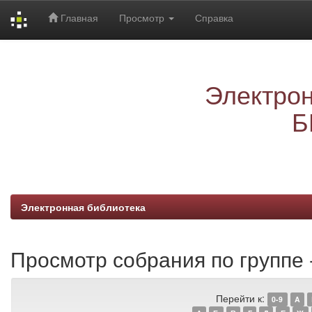
Главная
Просмотр
Справка
Skip
navigation
Электрон
Б
Электронная библиотека
Просмотр собрания по группе 
Перейти к:
0-9
A