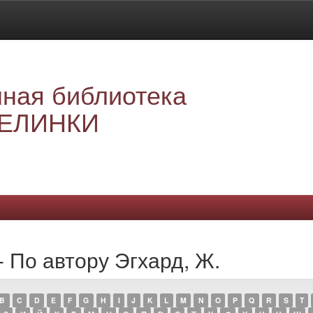
ная библиотека
ЕЛИНКИ
- По автору Эгхард, Ж.
B
C
D
E
F
G
H
I
J
K
L
M
N
O
P
Q
R
S
T