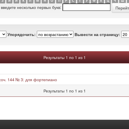
З
И
Й
К
Л
М
Н
О
П
Р
С
Т
У
Ф
Х
Ц
Ч
Ш
 введите несколько первых букв:
Упорядочить:
Вывести на страницу:
Результаты 1 по 1 из 1
соч. 144 № 3: для фортепиано
Результаты 1 по 1 из 1