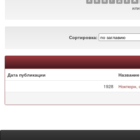
А
Б
В
Г
Д
Е
Ж
или
Сортировка:
Дата публикации
Название
1928
Ноктюрн, 